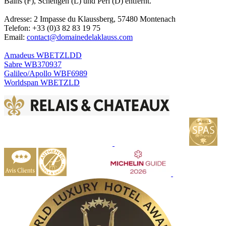
Bains (F), Schengen (L) und Perl (D) entfernt.
Adresse: 2 Impasse du Klaussberg, 57480 Montenach
Telefon: +33 (0)3 82 83 19 75
Email:
contact@domainedelaklauss.com
Amadeus WBETZLDD
Sabre WB370937
Galileo/Apollo WBF6989
Worldspan WBETZLD