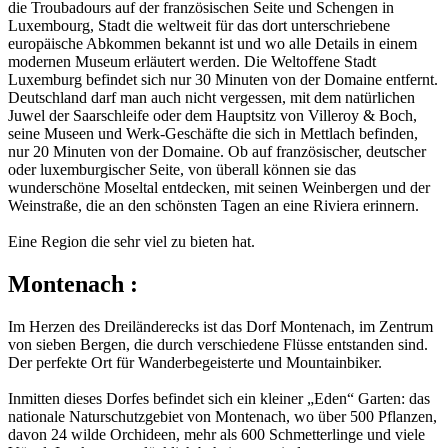
die Troubadours auf der französischen Seite und Schengen in
Luxembourg, Stadt die weltweit für das dort unterschriebene
europäische Abkommen bekannt ist und wo alle Details in einem
modernen Museum erläutert werden. Die Weltoffene Stadt
Luxemburg befindet sich nur 30 Minuten von der Domaine entfernt.
Deutschland darf man auch nicht vergessen, mit dem natürlichen
Juwel der Saarschleife oder dem Hauptsitz von Villeroy & Boch,
seine Museen und Werk-Geschäfte die sich in Mettlach befinden,
nur 20 Minuten von der Domaine. Ob auf französischer, deutscher
oder luxemburgischer Seite, von überall können sie das
wunderschöne Moseltal entdecken, mit seinen Weinbergen und der
Weinstraße, die an den schönsten Tagen an eine Riviera erinnern.
Eine Region die sehr viel zu bieten hat.
Montenach :
Im Herzen des Dreiländerecks ist das Dorf Montenach, im Zentrum
von sieben Bergen, die durch verschiedene Flüsse entstanden sind.
Der perfekte Ort für Wanderbegeisterte und Mountainbiker.
Inmitten dieses Dorfes befindet sich ein kleiner „Eden“ Garten: das
nationale Naturschutzgebiet von Montenach, wo über 500 Pflanzen,
davon 24 wilde Orchideen, mehr als 600 Schmetterlinge und viele