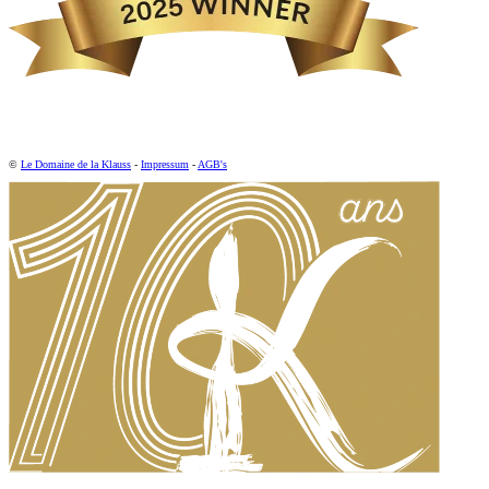
©
Le Domaine de la Klauss
-
Impressum
-
AGB's