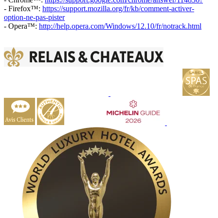
- Firefox™:
https://support.mozilla.org/fr/kb/comment-activer-
option-ne-pas-pister
- Opera™:
http://help.opera.com/Windows/12.10/fr/notrack.html