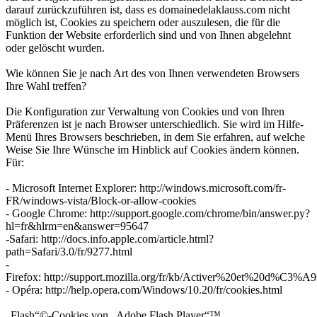
darauf zurückzuführen ist, dass es domainedelaklauss.com nicht
möglich ist, Cookies zu speichern oder auszulesen, die für die
Funktion der Website erforderlich sind und von Ihnen abgelehnt
oder gelöscht wurden.
Wie können Sie je nach Art des von Ihnen verwendeten Browsers
Ihre Wahl treffen?
Die Konfiguration zur Verwaltung von Cookies und von Ihren
Präferenzen ist je nach Browser unterschiedlich. Sie wird im Hilfe-
Menü Ihres Browsers beschrieben, in dem Sie erfahren, auf welche
Weise Sie Ihre Wünsche im Hinblick auf Cookies ändern können.
Für:
- Microsoft Internet Explorer: http://windows.microsoft.com/fr-
FR/windows-vista/Block-or-allow-cookies
- Google Chrome: http://support.google.com/chrome/bin/answer.py?
hl=fr&hlrm=en&answer=95647
-Safari: http://docs.info.apple.com/article.html?
path=Safari/3.0/fr/9277.html
-
Firefox: http://support.mozilla.org/fr/kb/Activer%20et%20d%C3%A
- Opéra: http://help.opera.com/Windows/10.20/fr/cookies.html
„Flash“©-Cookies von „Adobe Flash Player“™