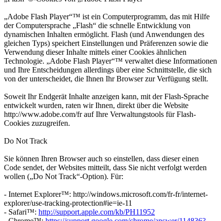
„Adobe Flash Player“™ ist ein Computerprogramm, das mit Hilfe
der Computersprache „Flash“ die schnelle Entwicklung von
dynamischen Inhalten ermöglicht. Flash (und Anwendungen des
gleichen Typs) speichert Einstellungen und Präferenzen sowie die
Verwendung dieser Inhalte mittels einer Cookies ähnlichen
Technologie. „Adobe Flash Player“™ verwaltet diese Informationen
und Ihre Entscheidungen allerdings über eine Schnittstelle, die sich
von der unterscheidet, die Ihnen Ihr Browser zur Verfügung stellt.
Soweit Ihr Endgerät Inhalte anzeigen kann, mit der Flash-Sprache
entwickelt wurden, raten wir Ihnen, direkt über die Website
http://www.adobe.com/fr auf Ihre Verwaltungstools für Flash-
Cookies zuzugreifen.
Do Not Track
Sie können Ihren Browser auch so einstellen, dass dieser einen
Code sendet, der Websites mitteilt, dass Sie nicht verfolgt werden
wollen („Do Not Track“-Option). Für:
- Internet Explorer™: http://windows.microsoft.com/fr-fr/internet-
explorer/use-tracking-protection#ie=ie-11
- Safari™:
http://support.apple.com/kb/PH11952
- Chrome™:
https://support.google.com/chrome/answer/114836?