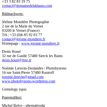
+33 3 82 83 19 75
contact@domainedelaklauss.com
Bildnachweis:
Jérôme Mondière Photographie
2 rue de la Marie du Vernet
03200 le Vernet (France)
Tél.: +33 (0)6 85 92 03 77
contact@jerome-mondiere.fr
Homepage :
www.jerome-mondiere.fr
Denis Hourt
32 rue de Gaulle 57480 Sierck les Bains
denis.hourt@free.fr
Noémie Lieuvin-Deslandes / Photobynono
16 rue Saint-Pierre 57480 Rustroff
noemie.lieuvin@gmail.com
www.photobynono.wordpress.com
Gemology (spa)
Pagegrafiker:
Michel Belvo - alternativedg