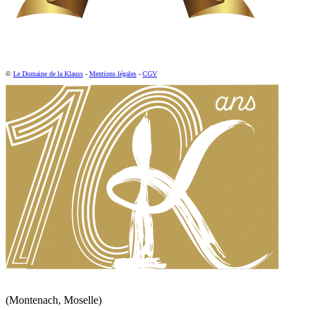
©
Le Domaine de la Klauss
-
Mentions légales
-
CGV
(Montenach, Moselle)